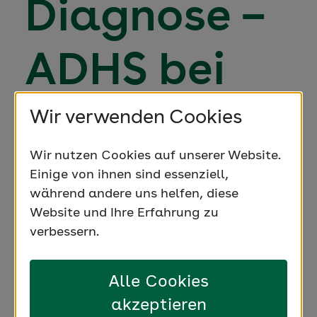
Diagnose –
ADHS bei
Kindern
Wir verwenden Cookies
Wir nutzen Cookies auf unserer Website.
erkennen
Einige von ihnen sind essenziell,
während andere uns helfen, diese
Website und Ihre Erfahrung zu
verbessern.
Wo beginnt ADHS? Ist mein Kind nur lebhaft
Alle Cookies
oder zeigt es ADHS-Symptome? Unsere Expertin
klärt im Video-Interview über die ADHS-
akzeptieren